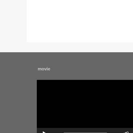
movie
動
画
プ
レ
ー
ヤ
ー