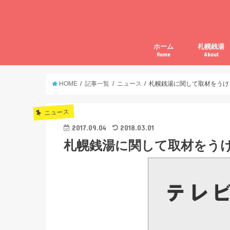
ホーム
札幌銭湯
Home
About
札幌銭湯に
札幌銭湯フ
ライター募
企画に関す
広告の申し
HOME
記事一覧
ニュース
札幌銭湯に関して取材をうけ
ニュース
2017.09.04
2018.03.01
札幌銭湯に関して取材をう