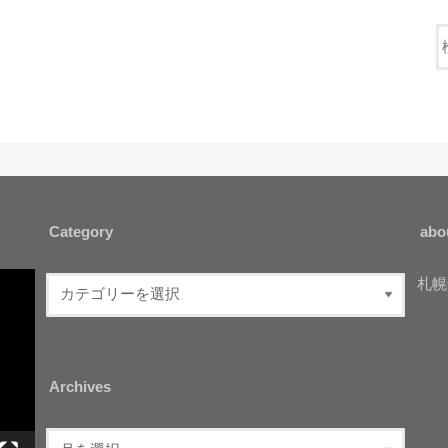
Category
abo
札幌
Archives