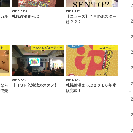
2017.7.24
2018.8.21
ろカル
札幌銭湯まっぷ
【ニュース】７月のポスター
催
は？？？
ント
ヘルス＆ビューティー
ニュース
2017.7.12
2018.4.12
くなら
【ＨＳＰ入浴法のススメ】
札幌銭湯まっぷ２０１８年度
湯で楽
版完成！
…