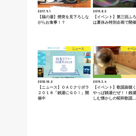
2017.9.1
2019.8.2
【福の湯】煙突を見下ろしな
【イベント】第三回ふ
がらお食事！？
は夏休み特別企画で開
ニュース
イベ
2018.10.2
2019.3.4
【ニュース】ＯＡＣクリボラ
【イベント】歌謡曲聴
２０１８「銭湯にＧＯ！」開
やっぱ銭湯だぜ！！銭
催中
しむ懐かしの昭和歌謡