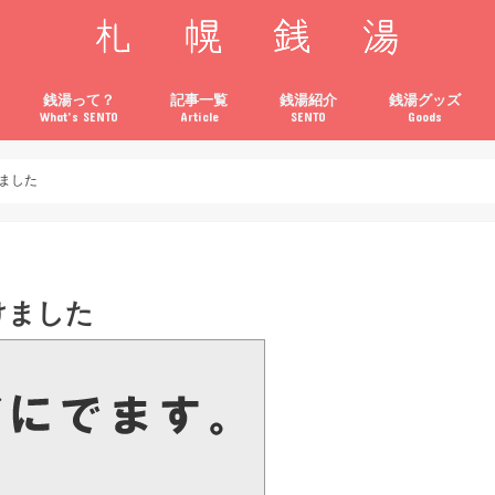
銭湯って？
記事一覧
銭湯紹介
銭湯グッズ
What’s SENTO
Article
SENTO
Goods
ついて
レンズ紹介
集
る申し込み
込み
銭湯（公衆浴場）とは？
銭湯へ行こう！
銭湯のマナー
ニュース
イベント
いってみた
はいってみた
ヘルス＆ビューティー
銭湯店主のおすすめ店舗
札幌市北区
札幌市白石区
札幌市中央区
札幌市手稲区
札幌市豊平区
札幌市西区
札幌市東区
札幌市南区
その他のエリア
ました
けました